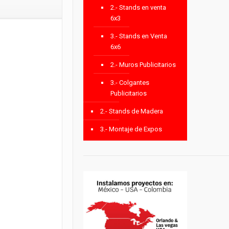
2.- Stands en venta
6x3
3.- Stands en Venta
6x6
2.- Muros Publicitarios
3.- Colgantes
Publicitarios
2.- Stands de Madera
3.- Montaje de Expos