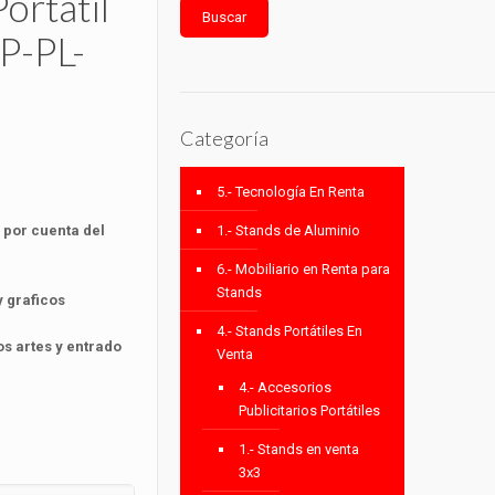
ortátil
Buscar
SP-PL-
Categoría
5.- Tecnología En Renta
 por cuenta del
1.- Stands de Aluminio
6.- Mobiliario en Renta para
Stands
 graficos
4.- Stands Portátiles En
s artes y entrado
Venta
4.- Accesorios
Publicitarios Portátiles
1.- Stands en venta
3x3