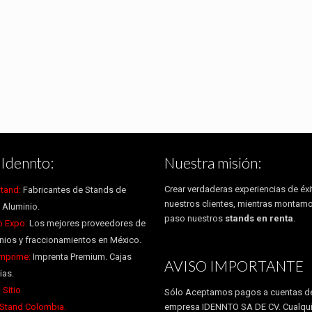
Idennto:
Nuestra misión:
Crear verdaderas experiencias de éxi
tand:
Fabricantes de Stands de
nuestros clientes, mientras montam
 Aluminio.
paso nuestros
stands en renta
.
 Expo:
Los mejores proveedores de
ios y fraccionamientos en México.
Imprime:
Imprenta Premium. Cajas
AVISO IMPORTANTE
ias.
 Sitio
Sólo Aceptamos pagos a cuentas de
 Stand Colombia.
empresa IDENNTO SA DE CV. Cualqui