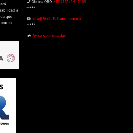
Oficina QRO:
+52 (442) 241.2139
será
*****
sabilidad a
uda que
info@RentaTuStand.com.mx
l correo
*****
Aviso de privacidad