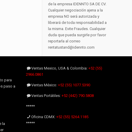
de la empresa IDENNTO SA DE CV.
Cualquier negociación ajena a la
empresa NO será autorizada y
liberará de toda responsabilidad a
la misma. Evite Fraudes. Cualquier
duda que pueda surgirle por favor
reportarla al correo
rentatustand@idennto.com
Ventas Mexico, USA & Colombia:
+52 (55)
2966.0861
to para
Ventas México:
+52 (55) 1077.5390
os paso a
Ventas Portátiles:
+52 (442) 790.5808
*****
Oficina CDMX:
+52 (55) 5264.1185
*****
 la
er