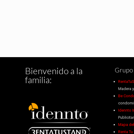
Bienvenido a la
Grupo 
familia:
RentaTuS
Madera y
Be Condo
condomin
Idennto 
Publicitar
Mapa del
Renta Tu