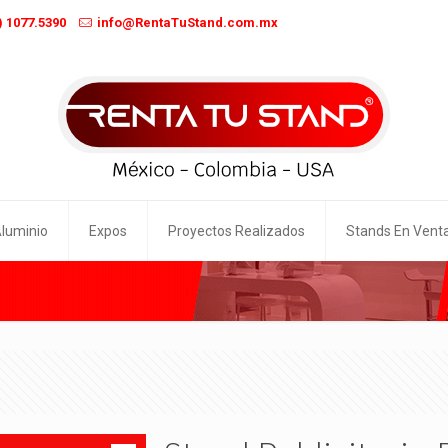
) 1077.5390
info@RentaTuStand.com.mx
Aluminio
Expos
Proyectos Realizados
Stands En Vent