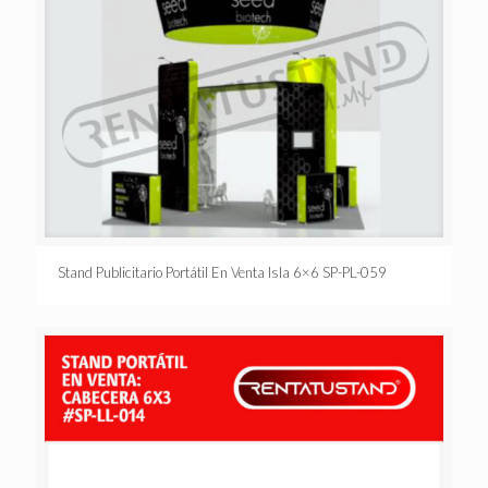
Stand Publicitario Portátil En Venta Isla 6×6 SP-PL-059