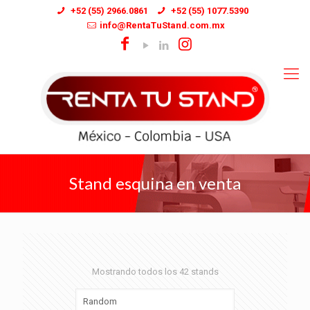
+52 (55) 2966.0861
+52 (55) 1077.5390
info@RentaTuStand.com.mx
Stand esquina en venta
Mostrando todos los 42 stands