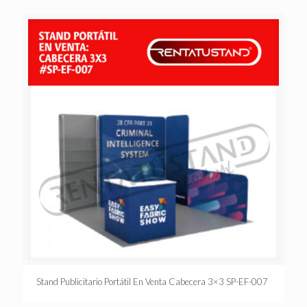
Stand Publicitario Portátil En Venta Cabecera 3×3 SP-EF-007