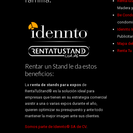
RentaTuS
Madera y
Be Condo
condomin
Idennto 
Publicitar
Mapa del
Renta Tu
Rentar un Stand le da estos
beneficios:
La
renta de stands para expos
de
RentaTuStand® es la solución ideal para
empresas que tienen en su estrategia comercial
asistir a una o varias expos durante el año,
quieren optimizar su presupuesto y ante todo
mantener la mejor imagen ante sus clientes.
Somos parte de Idennto® SA de CV
.