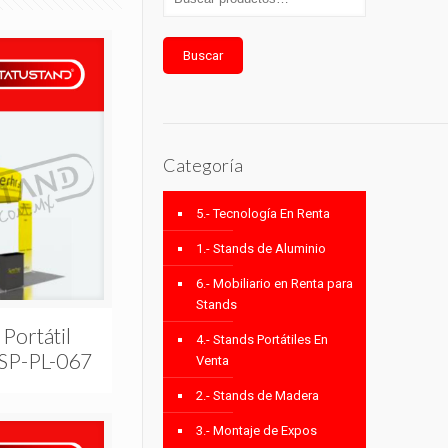
Buscar
Categoría
5.- Tecnología En Renta
1.- Stands de Aluminio
6.- Mobiliario en Renta para
Stands
 Portátil
4.- Stands Portátiles En
 SP-PL-067
Venta
2.- Stands de Madera
3.- Montaje de Expos