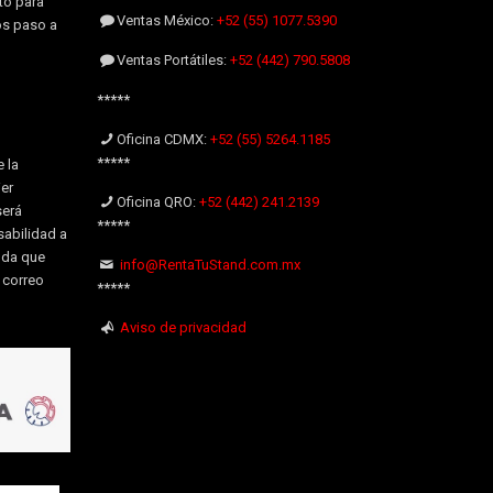
to para
Ventas México:
+52 (55) 1077.5390
os paso a
Ventas Portátiles:
+52 (442) 790.5808
*****
Oficina CDMX:
+52 (55) 5264.1185
*****
 la
er
Oficina QRO:
+52 (442) 241.2139
será
*****
sabilidad a
uda que
info@RentaTuStand.com.mx
l correo
*****
Aviso de privacidad