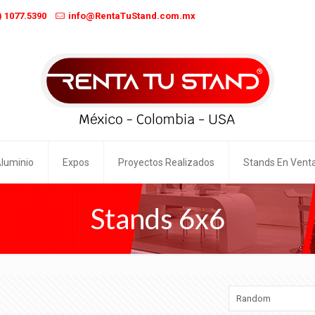
) 1077.5390
info@RentaTuStand.com.mx
Aluminio
Expos
Proyectos Realizados
Stands En Vent
Stands 6x6