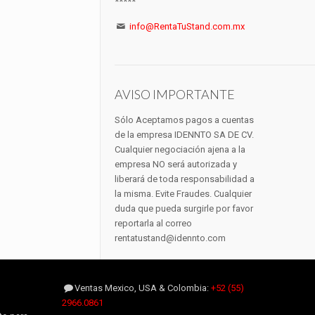
*****
info@RentaTuStand.com.mx
AVISO IMPORTANTE
Sólo Aceptamos pagos a cuentas
de la empresa IDENNTO SA DE CV.
Cualquier negociación ajena a la
empresa NO será autorizada y
liberará de toda responsabilidad a
la misma. Evite Fraudes. Cualquier
duda que pueda surgirle por favor
reportarla al correo
rentatustand@idennto.com
Ventas Mexico, USA & Colombia:
+52 (55)
2966.0861