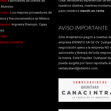
Crear verdaderas experiencias de éxi
tand:
Fabricantes de Stands de
nuestros clientes, mientras montam
 Aluminio.
paso nuestros
stands en renta
.
 Expo:
Los mejores proveedores de
ios y fraccionamientos en México.
Imprime:
Imprenta Premium. Cajas
AVISO IMPORTANTE
ias.
 Sitio
Sólo Aceptamos pagos a cuentas de
 Stand Colombia.
empresa IDENNTO SA DE CV. Cualqui
negociación ajena a la empresa NO 
autorizada y liberará de toda respon
la misma. Evite Fraudes. Cualquier d
pueda surgirle por favor reportarla a
rentatustand@idennto.com
.