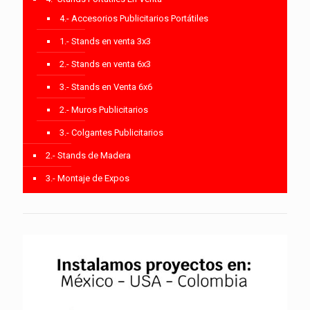
4.- Accesorios Publicitarios Portátiles
1.- Stands en venta 3x3
2.- Stands en venta 6x3
3.- Stands en Venta 6x6
2.- Muros Publicitarios
3.- Colgantes Publicitarios
2.- Stands de Madera
3.- Montaje de Expos