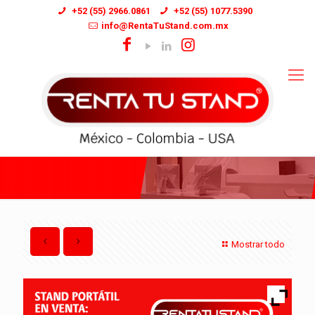
+52 (55) 2966.0861
+52 (55) 1077.5390
info@RentaTuStand.com.mx
Mostrar todo