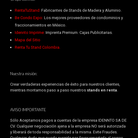
RentaTuStand:
Fabricantes de Stands de Madera y Aluminio.
Be Condo Expo:
Los mejores proveedores de condominios y
fraccionamientos en México.
Idennto Imprime:
Imprenta Premium. Cajas Publicitarias.
Mapa del Sitio
Renta Tu Stand Colombia.
Nuestra misión:
Crear verdaderas experiencias de éxito para nuestros clientes,
mientras montamos paso a paso nuestros
stands en renta
.
AVISO IMPORTANTE
Sólo Aceptamos pagos a cuentas de la empresa IDENNTO SA DE
CV. Cualquier negociación ajena a la empresa NO será autorizada
y liberará de toda responsabilidad a la misma. Evite Fraudes.
Cualquier duda que pueda surgirle por favor reportarla al correo