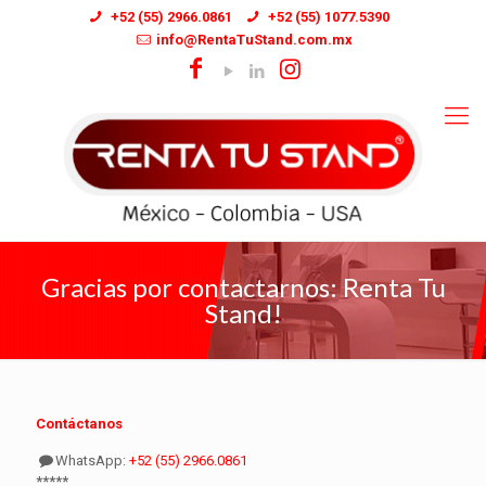
+52 (55) 2966.0861
+52 (55) 1077.5390
info@RentaTuStand.com.mx
Gracias por contactarnos: Renta Tu
Stand!
Contáctanos
WhatsApp:
+52 (55) 2966.0861
*****