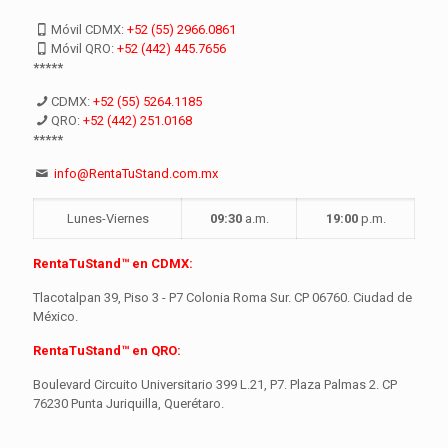
Móvil CDMX:
+52 (55) 2966.0861
Móvil QRO:
+52 (442) 445.7656
*****
CDMX:
+52 (55) 5264.1185
QRO:
+52 (442) 251.0168
*****
info@RentaTuStand.com.mx
Lunes-Viernes
09:30
a.m.
19:00
p.m.
RentaTuStand™ en CDMX:
Tlacotalpan 39, Piso 3 - P7 Colonia Roma Sur. CP 06760. Ciudad de
México.
RentaTuStand™ en QRO:
Boulevard Circuito Universitario 399 L.21, P7. Plaza Palmas 2. CP
76230 Punta Juriquilla, Querétaro.