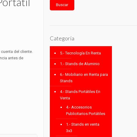
ortátil
Buscar
Categoría
cuenta del cliente.
5.- Tecnología En Renta
encia antes de
1.- Stands de Aluminio
6.- Mobiliario en Renta para
Stands
4.- Stands Portátiles En
Venta
4.- Accesorios
Publicitarios Portátiles
1.- Stands en venta
3x3