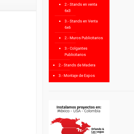
2.- Stands en venta
6x3
3.- Stands en Venta
6x6
2.- Muros Publicitarios
3.- Colgantes
Publicitarios
2.- Stands de Madera
3.- Montaje de Expos