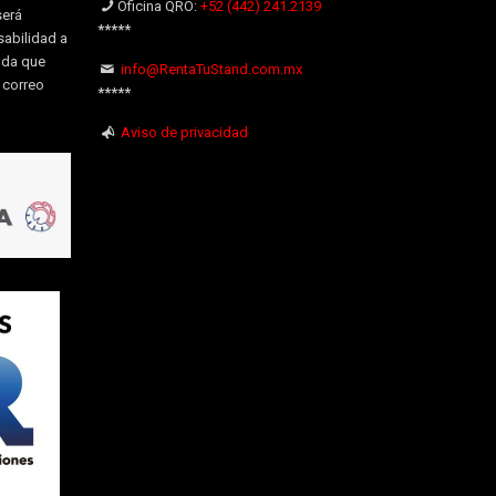
Oficina QRO:
+52 (442) 241.2139
será
*****
sabilidad a
uda que
info@RentaTuStand.com.mx
l correo
*****
Aviso de privacidad