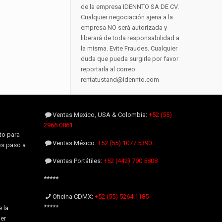
de la empresa IDENNTO SA DE CV.
Cualquier negociación ajena a la
empresa NO será autorizada y
liberará de toda responsabilidad a
la misma. Evite Fraudes. Cualquier
duda que pueda surgirle por favor
reportarla al correo
rentatustand@idennto.com
Ventas Mexico, USA & Colombia:
+52 (55)
2966.0861
to para
Ventas México:
+52 (55) 1077.5390
os paso a
Ventas Portátiles:
+52 (442) 790.5808
*****
Oficina CDMX:
+52 (55) 5264.1185
*****
 la
er