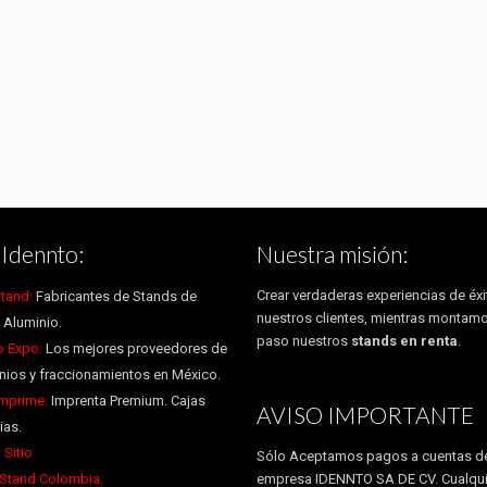
Idennto:
Nuestra misión:
Crear verdaderas experiencias de éxi
tand:
Fabricantes de Stands de
nuestros clientes, mientras montam
 Aluminio.
paso nuestros
stands en renta
.
 Expo:
Los mejores proveedores de
ios y fraccionamientos en México.
Imprime:
Imprenta Premium. Cajas
AVISO IMPORTANTE
ias.
 Sitio
Sólo Aceptamos pagos a cuentas de
 Stand Colombia.
empresa IDENNTO SA DE CV. Cualqui