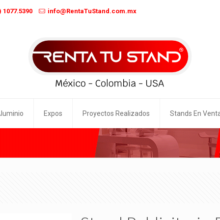
) 1077.5390
info@RentaTuStand.com.mx
Aluminio
Expos
Proyectos Realizados
Stands En Vent