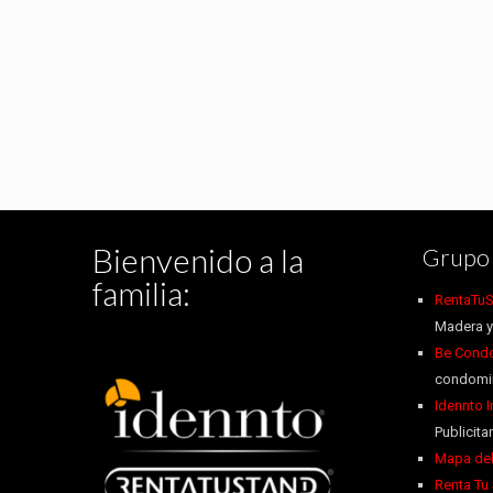
Bienvenido a la
Grupo 
familia:
RentaTuS
Madera y
Be Condo
condomin
Idennto 
Publicitar
Mapa del
Renta Tu