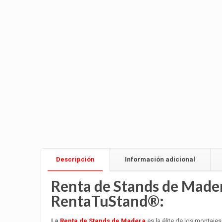
Descripción
Información adicional
Renta de Stands de Mader
RentaTuStand®:
La
Renta de Stands de Madera
es la élite de los montaje