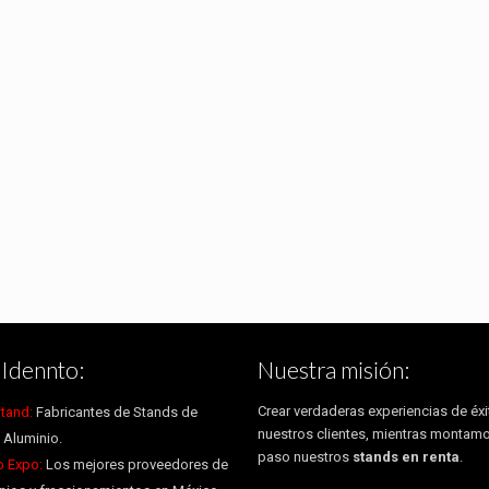
Idennto:
Nuestra misión:
Crear verdaderas experiencias de éxi
tand:
Fabricantes de Stands de
nuestros clientes, mientras montam
 Aluminio.
paso nuestros
stands en renta
.
 Expo:
Los mejores proveedores de