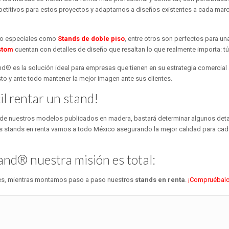
titivos para estos proyectos y adaptarnos a diseños existentes a cada marc
o especiales como
Stands de doble piso
, entre otros son perfectos para u
stom
cuentan con detalles de diseño que resaltan lo que realmente importa: t
® es la solución ideal para empresas que tienen en su estrategia comercial a
to y ante todo mantener la mejor imagen ante sus clientes.
l rentar un stand!
 de nuestros modelos publicados en madera, bastará determinar algunos deta
ros stands en renta vamos a todo México asegurando la mejor calidad para cad
nd® nuestra misión es total:
ntes, mientras montamos paso a paso nuestros
stands en renta
.
¡Compruébalo