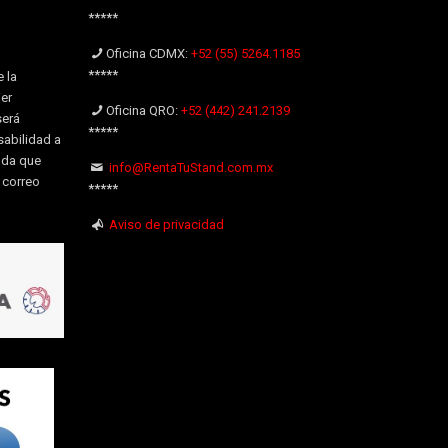
*****
Oficina CDMX:
+52 (55) 5264.1185
*****
 la
er
Oficina QRO:
+52 (442) 241.2139
será
*****
sabilidad a
uda que
info@RentaTuStand.com.mx
l correo
*****
Aviso de privacidad