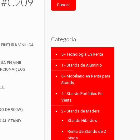
2 #C209
Buscar
Categoría
PINTURA VINÍLICA
5.- Tecnología En Renta
ÍA EN VINIL
1.- Stands de Aluminio
ORCIONAR LOS
6.- Mobiliario en Renta para
Stands
LE.
4.- Stands Portátiles En
Venta
O DE 900W).
2.- Stands de Madera
Stands Híbridos
 AL STAND.
Renta de Stands de 2
pisos