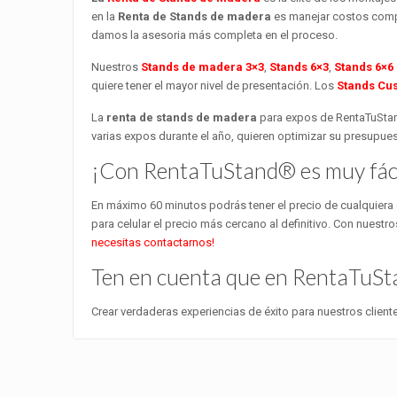
en la
Renta de Stands de madera
es manejar costos compe
damos la asesoria más completa en el proceso.
Nuestros
Stands de madera 3×3
,
Stands 6×3
,
Stands 6×6
quiere tener el mayor nivel de presentación. Los
Stands Cu
La
renta de stands de madera
para expos de RentaTuStand
varias expos durante el año, quieren optimizar su presupues
¡Con RentaTuStand® es muy fáci
En máximo 60 minutos podrás tener el precio de cualquiera
para celular el precio más cercano al definitivo. Con nuest
necesitas contactarnos!
Ten en cuenta que en RentaTuSta
Crear verdaderas experiencias de éxito para nuestros clie