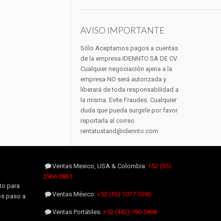
AVISO IMPORTANTE
Sólo Aceptamos pagos a cuentas
de la empresa IDENNTO SA DE CV.
Cualquier negociación ajena a la
empresa NO será autorizada y
liberará de toda responsabilidad a
la misma. Evite Fraudes. Cualquier
duda que pueda surgirle por favor
reportarla al correo
rentatustand@idennto.com
Ventas Mexico, USA & Colombia:
+52 (55)
2966.0861
to para
Ventas México:
+52 (55) 1077.5390
os paso a
Ventas Portátiles:
+52 (442) 790.5808