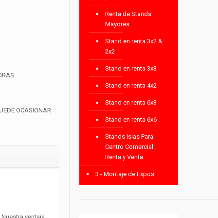
Renta de Stands
Mayores
Stand en renta 3x2 &
2x2
Stand en renta 3x3
ORAS.
Stand en renta 4x2
Stand en renta 6x3
PUEDE OCASIONAR
Stand en renta 6x6
Stands Islas Para
Centro Comercial:
Renta y Venta.
3.- Montaje de Expos
. Nuestra ventaja