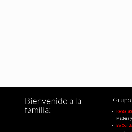
Bienvenido a la
Grupo 
familia:
RentaTuS
Madera y
Be Condo