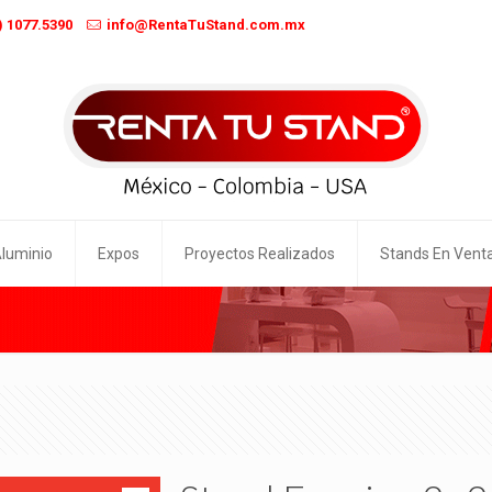
) 1077.5390
info@RentaTuStand.com.mx
Aluminio
Expos
Proyectos Realizados
Stands En Vent