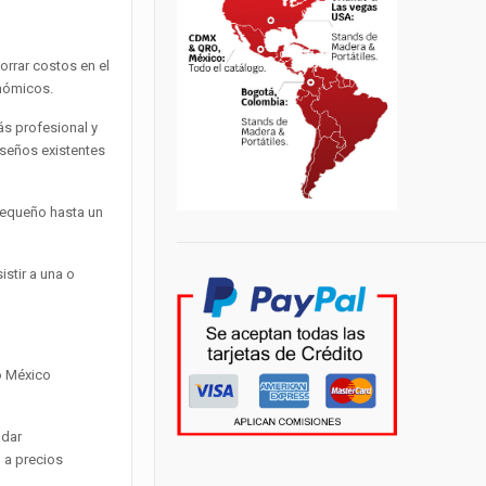
horrar costos en el
nómicos.
ás profesional y
seños existentes
pequeño hasta un
stir a una o
o México
ndar
 a precios