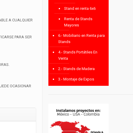
Stand en renta 6x6
Renta de Stands
TABLE A CUALQUIER
Mayores
6.- Mobiliario en Renta para
FICARSE PARA SER
Stands
4.- Stands Portátiles En
Venta
ORAS.
2.- Stands de Madera
3.- Montaje de Expos
PUEDE OCASIONAR