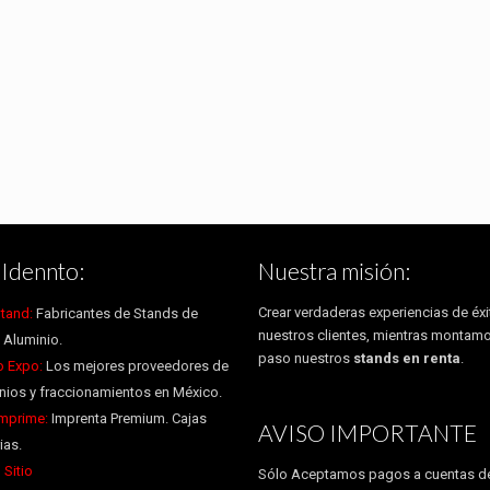
Idennto:
Nuestra misión:
Crear verdaderas experiencias de éxi
tand:
Fabricantes de Stands de
nuestros clientes, mientras montam
 Aluminio.
paso nuestros
stands en renta
.
 Expo:
Los mejores proveedores de
ios y fraccionamientos en México.
Imprime:
Imprenta Premium. Cajas
AVISO IMPORTANTE
ias.
 Sitio
Sólo Aceptamos pagos a cuentas de