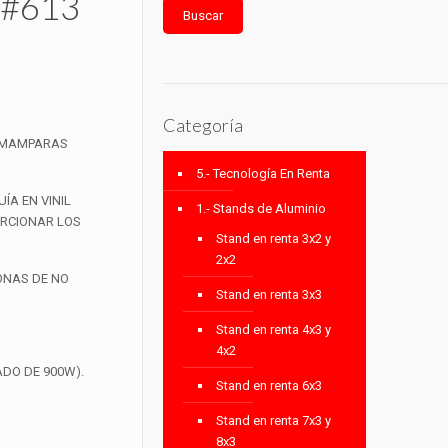
 #613
Buscar
Categoría
N MAMPARAS
5.- Tecnología En Renta
ÍA EN VINIL
1.- Stands de Aluminio
ORCIONAR LOS
Stand en renta 3x2 y
2x2
ONAS DE NO
Stand en renta 3x3
Stand en renta 4x3 y
4x2
ADO DE 900W).
Stand en renta 6x3
Stand en renta 7x3 y
8x3