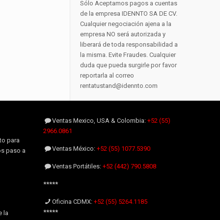
Sólo Aceptamos pagos a cuentas
de la empresa IDENNTO SA DE CV.
Cualquier negociación ajena a la
empresa NO será autorizada y
liberará de toda responsabilidad a
la misma. Evite Fraudes. Cualquier
duda que pueda surgirle por favor
reportarla al correo
rentatustand@idennto.com
Ventas Mexico, USA & Colombia:
+52 (55)
2966.0861
to para
Ventas México:
+52 (55) 1077.5390
os paso a
Ventas Portátiles:
+52 (442) 790.5808
*****
Oficina CDMX:
+52 (55) 5264.1185
*****
 la