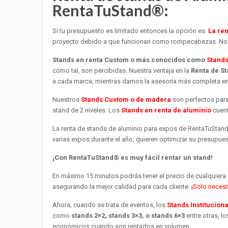
RentaTuStand®:
Si tu presupuesto es limitado entonces la opción es:
La ren
proyecto debido a que funcionan como rompecabezas. No 
Stands en renta Custom o más conocidos como
Stand
como tal, son percibidas. Nuestra ventaja en la
Renta de S
a cada marca, mientras damos la asesoria más completa en
Nuestros
Stands Custom o de madera
son perfectos para
stand de 2 niveles. Los
Stands en renta de aluminio
cuent
La renta de stands de aluminio para expos de RentaTuStand®
varias expos durante el año, quieren optimizar su presupues
¡Con RentaTuStand® es muy fácil rentar un stand!
En máximo 15 minutos podrás tener el precio de cualquier
asegurando la mejor calidad para cada cliente.
¡Solo necesi
Ahora, cuando se trata de eventos, los
Stands Institucion
como
stands 2×2, stands 3×3, o stands 6×3
entre otras, l
económicos cuando son rentados en volumen.