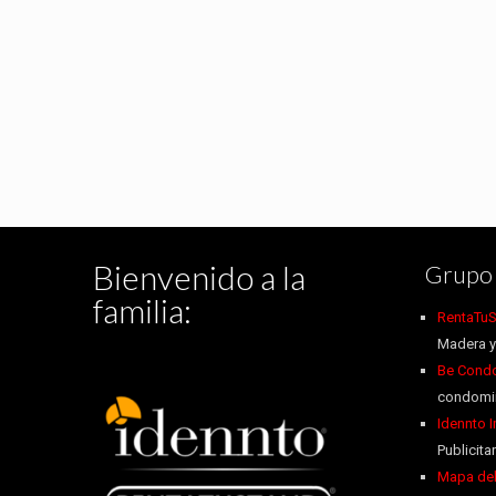
Bienvenido a la
Grupo 
familia:
RentaTuS
Madera y
Be Condo
condomin
Idennto 
Publicitar
Mapa del