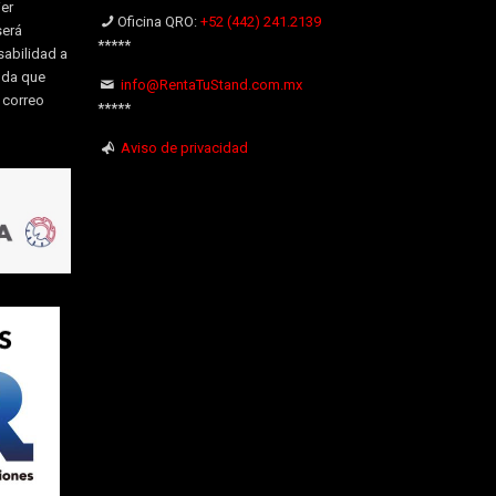
er
Oficina QRO:
+52 (442) 241.2139
será
*****
sabilidad a
uda que
info@RentaTuStand.com.mx
l correo
*****
Aviso de privacidad