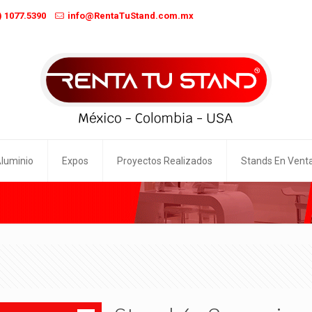
) 1077.5390
info@RentaTuStand.com.mx
Aluminio
Expos
Proyectos Realizados
Stands En Vent