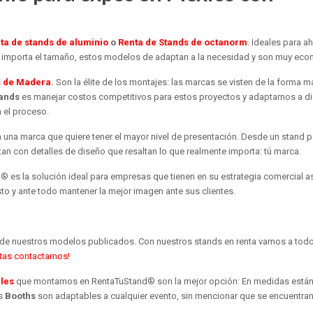
ta de stands de aluminio
o
Renta de Stands de octanorm
. Ideales para a
importa el tamaño, estos modelos de adaptan a la necesidad y son muy eco
s de Madera
.
Son la élite de los montajes: las marcas se visten de la forma m
tands
es manejar costos competitivos para estos proyectos y adaptarnos a di
 el proceso.
 una marca que quiere tener el mayor nivel de presentación. Desde un stand 
an con detalles de diseño que resaltan lo que realmente importa: tú marca.
 es la solución ideal para empresas que tienen en su estrategia comercial asi
to y ante todo mantener la mejor imagen ante sus clientes.
a de nuestros modelos publicados. Con nuestros stands en renta vamos a tod
tas contactarnos!
ales
que montamos en RentaTuStand® son la mejor opción: En medidas está
os
Booths
son adaptables a cualquier evento, sin mencionar que se encuentran