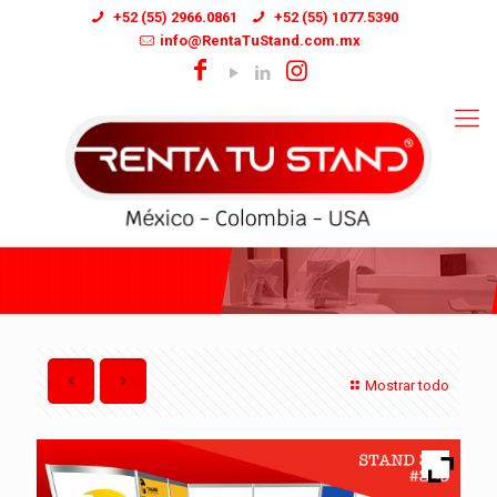
+52 (55) 2966.0861
+52 (55) 1077.5390
info@RentaTuStand.com.mx
Mostrar todo