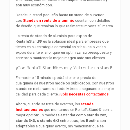
son muy económicos.
Desde un stand pequeño hasta un stand de superior.
Los
Stands en renta de aluminio
cuentan con detalles
de diseño que resaltan lo que realmente importa: tú marca.
La renta de stands de aluminio para expos de
RentaTuStand® es la solución ideal para empresas que
tienen en su estrategia comercial asistir a una o varias
expos durante el año, quieren optimizar su presupuesto y
ante todo mantener la mejor imagen ante sus clientes.
¡Con RentaTuStand® es muy fácil rentar un stand!
En máximo 15 minutos podrás tener el precio de
cualquiera de nuestros modelos publicados. Con nuestros
stands en renta vamos a todo México asegurando la mejor
calidad para cada cliente.
¡Solo necesitas contactarnos!
Ahora, cuando se trata de eventos, los
Stands
Institucionales
que montamos en RentaTuStand® son la
mejor opción: En medidas estándar como
stands 2×2,
stands 3×3, o stands 6×3
entre otras, los
Booths
son
adaptables a cualquier evento, sin mencionar que se