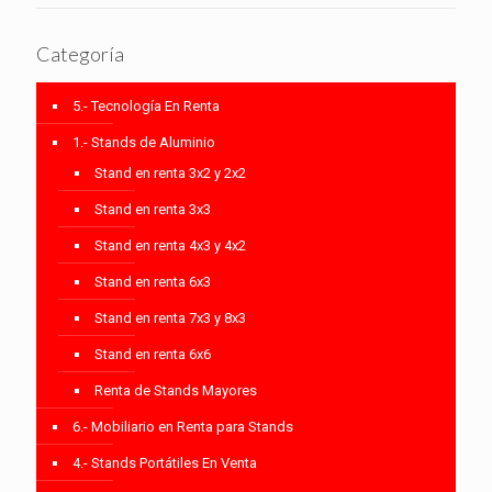
Categoría
5.- Tecnología En Renta
1.- Stands de Aluminio
Stand en renta 3x2 y 2x2
Stand en renta 3x3
Stand en renta 4x3 y 4x2
Stand en renta 6x3
Stand en renta 7x3 y 8x3
Stand en renta 6x6
Renta de Stands Mayores
6.- Mobiliario en Renta para Stands
4.- Stands Portátiles En Venta