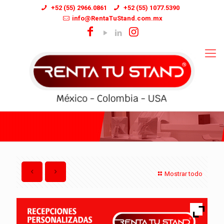
+52 (55) 2966.0861
+52 (55) 1077.5390
info@RentaTuStand.com.mx
Mostrar todo