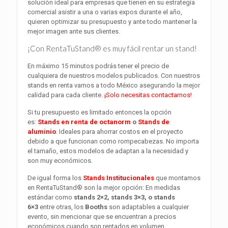
solución ideal para empresas que tienen en su estrategia
comercial asistir a una o varias expos durante el año,
quieren optimizar su presupuesto y ante todo mantener la
mejor imagen ante sus clientes.
¡Con RentaTuStand® es muy fácil rentar un stand!
En máximo 15 minutos podrás tener el precio de
cualquiera de nuestros modelos publicados. Con nuestros
stands en renta vamos a todo México asegurando la mejor
calidad para cada cliente.
¡Solo necesitas contactarnos!
Si tu presupuesto es limitado entonces la opción
es:
Stands en renta de octanorm
o
Stands de
aluminio
. Ideales para ahorrar costos en el proyecto
debido a que funcionan como rompecabezas. No importa
el tamaño, estos modelos de adaptan a la necesidad y
son muy económicos.
De igual forma los
Stands Institucionales
que montamos
en RentaTuStand® son la mejor opción: En medidas
estándar como
stands 2×2, stands 3×3, o stands
6×3
entre otras, los
Booths
son adaptables a cualquier
evento, sin mencionar que se encuentran a precios
económicos cuando son rentados en volumen.