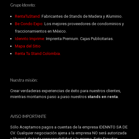
Grupo Idennto:
RentaTuStand:
Fabricantes de Stands de Madera y Aluminio.
Be Condo Expo:
Los mejores proveedores de condominios y
fraccionamientos en México.
Idennto Imprime:
Imprenta Premium. Cajas Publicitarias.
Mapa del Sitio
Renta Tu Stand Colombia.
Nuestra misión:
Crear verdaderas experiencias de éxito para nuestros clientes,
mientras montamos paso a paso nuestros
stands en renta
.
AVISO IMPORTANTE
Sólo Aceptamos pagos a cuentas de la empresa IDENNTO SA DE
CV. Cualquier negociación ajena a la empresa NO será autorizada
y liberará de toda responsabilidad a la misma. Evite Fraudes.