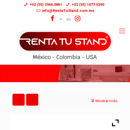
+52 (55) 2966.0861
+52 (55) 1077.5390
info@RentaTuStand.com.mx
Mostrar todo