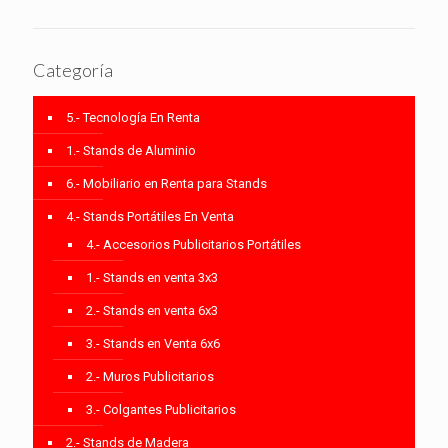
Categoría
5.- Tecnología En Renta
1.- Stands de Aluminio
6.- Mobiliario en Renta para Stands
4.- Stands Portátiles En Venta
4.- Accesorios Publicitarios Portátiles
1.- Stands en venta 3x3
2.- Stands en venta 6x3
3.- Stands en Venta 6x6
2.- Muros Publicitarios
3.- Colgantes Publicitarios
2.- Stands de Madera