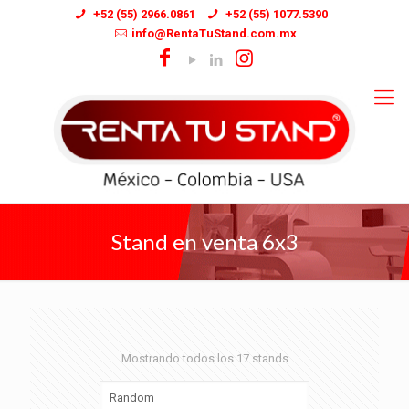
+52 (55) 2966.0861
+52 (55) 1077.5390
info@RentaTuStand.com.mx
Stand en venta 6x3
Mostrando todos los 17 stands