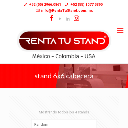
+52 (55) 2966.0861
+52 (55) 1077.5390
info@RentaTuStand.com.mx
stand 6x6 cabecera
Mostrando todos los 4 stands