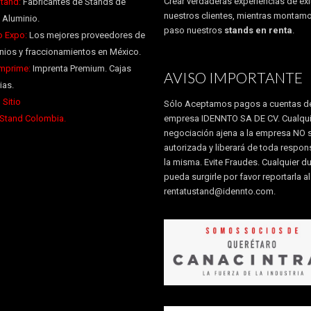
Crear verdaderas experiencias de éxi
tand:
Fabricantes de Stands de
nuestros clientes, mientras montam
 Aluminio.
paso nuestros
stands en renta
.
 Expo:
Los mejores proveedores de
ios y fraccionamientos en México.
Imprime:
Imprenta Premium. Cajas
AVISO IMPORTANTE
ias.
 Sitio
Sólo Aceptamos pagos a cuentas de
 Stand Colombia.
empresa IDENNTO SA DE CV. Cualqui
negociación ajena a la empresa NO 
autorizada y liberará de toda respon
la misma. Evite Fraudes. Cualquier d
pueda surgirle por favor reportarla a
rentatustand@idennto.com
.