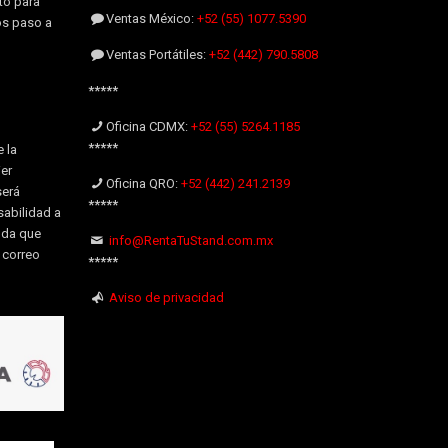
to para
Ventas México:
+52 (55) 1077.5390
os paso a
Ventas Portátiles:
+52 (442) 790.5808
*****
Oficina CDMX:
+52 (55) 5264.1185
*****
 la
er
Oficina QRO:
+52 (442) 241.2139
será
*****
sabilidad a
uda que
info@RentaTuStand.com.mx
l correo
*****
Aviso de privacidad