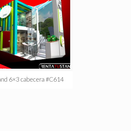
and 6×3 cabecera #C614