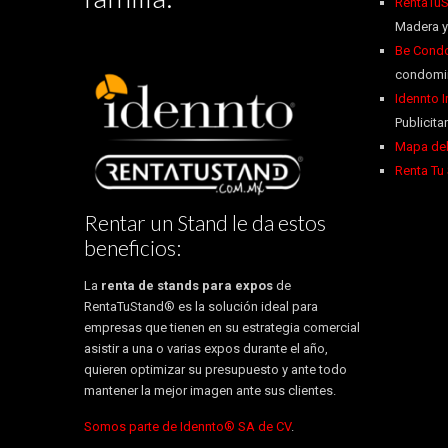
RentaTuS
Madera y
Be Condo
condomin
Idennto 
Publicitar
Mapa del
Renta Tu
Rentar un Stand le da estos
beneficios:
La
renta de stands para expos
de
RentaTuStand® es la solución ideal para
empresas que tienen en su estrategia comercial
asistir a una o varias expos durante el año,
quieren optimizar su presupuesto y ante todo
mantener la mejor imagen ante sus clientes.
Somos parte de Idennto® SA de CV
.