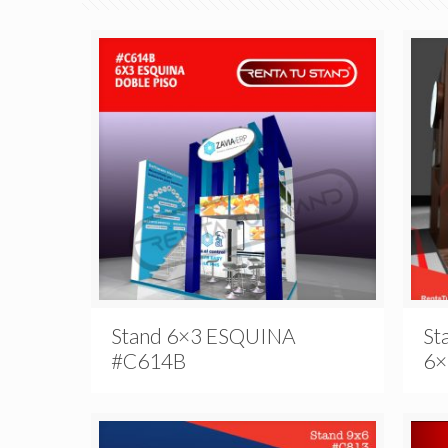
Stand 6×3 ESQUINA
St
#C614B
6×