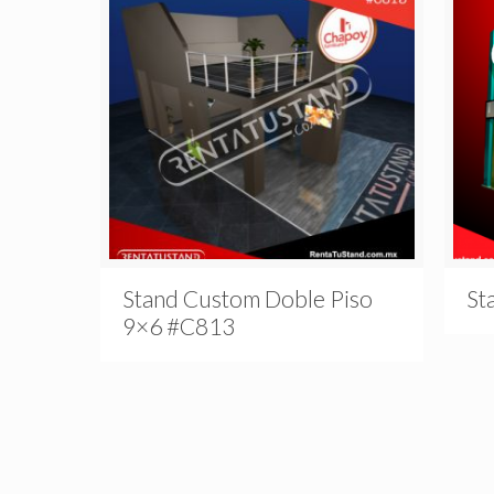
Stand Custom Doble Piso
St
9×6 #C813