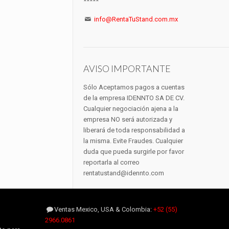
*****
info@RentaTuStand.com.mx
AVISO IMPORTANTE
Sólo Aceptamos pagos a cuentas
de la empresa IDENNTO SA DE CV.
Cualquier negociación ajena a la
empresa NO será autorizada y
liberará de toda responsabilidad a
la misma. Evite Fraudes. Cualquier
duda que pueda surgirle por favor
reportarla al correo
rentatustand@idennto.com
Ventas Mexico, USA & Colombia:
+52 (55)
2966.0861