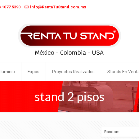
) 1077.5390
info@RentaTuStand.com.mx
Aluminio
Expos
Proyectos Realizados
Stands En Vent
stand 2 pisos