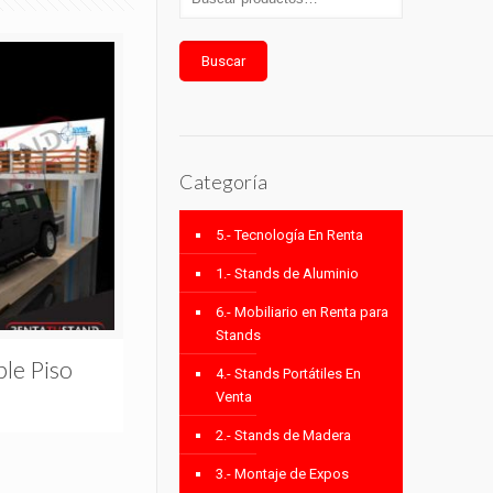
Buscar
Categoría
5.- Tecnología En Renta
1.- Stands de Aluminio
6.- Mobiliario en Renta para
Stands
le Piso
4.- Stands Portátiles En
Venta
2.- Stands de Madera
3.- Montaje de Expos