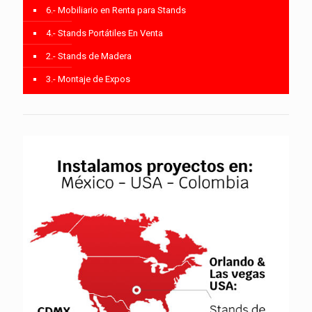
6.- Mobiliario en Renta para Stands
4.- Stands Portátiles En Venta
2.- Stands de Madera
3.- Montaje de Expos