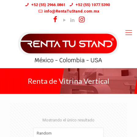
+52 (55) 2966.0861
+52 (55) 1077.5390
info@RentaTuStand.com.mx
Renta de Vitrina Vertical
Mostrando el único resultado