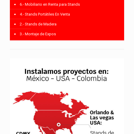
6.- Mobiliario en Renta para Stands
4.- Stands Portátiles En Venta
2.- Stands de Madera
3.- Montaje de Expos