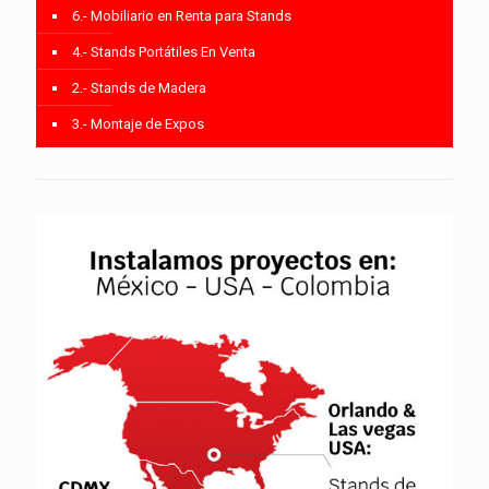
6.- Mobiliario en Renta para Stands
4.- Stands Portátiles En Venta
2.- Stands de Madera
3.- Montaje de Expos