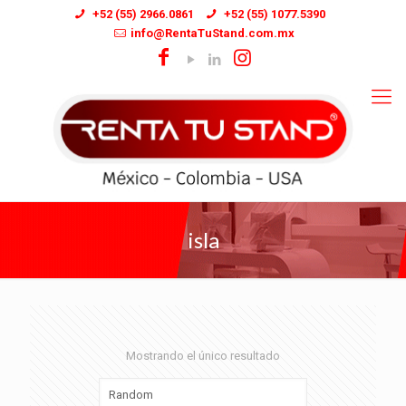
+52 (55) 2966.0861
+52 (55) 1077.5390
info@RentaTuStand.com.mx
isla
Mostrando el único resultado