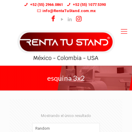
+52 (55) 2966.0861
+52 (55) 1077.5390
info@RentaTuStand.com.mx
esquina 3x2
Mostrando el único resultado