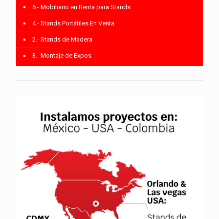
6.- Mobiliario en Renta para Stands
4.- Stands Portátiles En Venta
2.- Stands de Madera
3.- Montaje de Expos