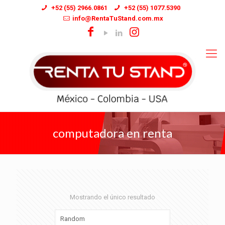
+52 (55) 2966.0861
+52 (55) 1077.5390
info@RentaTuStand.com.mx
computadora en renta
Mostrando el único resultado