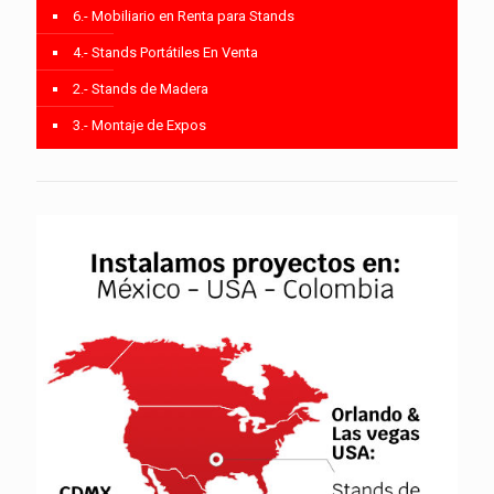
6.- Mobiliario en Renta para Stands
4.- Stands Portátiles En Venta
2.- Stands de Madera
3.- Montaje de Expos