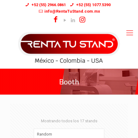
+52 (55) 2966.0861
+52 (55) 1077.5390
info@RentaTuStand.com.mx
Booth
Mostrando todos los 17 stands