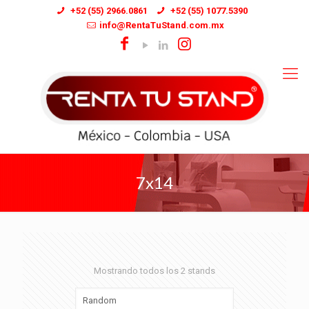
+52 (55) 2966.0861
+52 (55) 1077.5390
info@RentaTuStand.com.mx
7x14
Mostrando todos los 2 stands